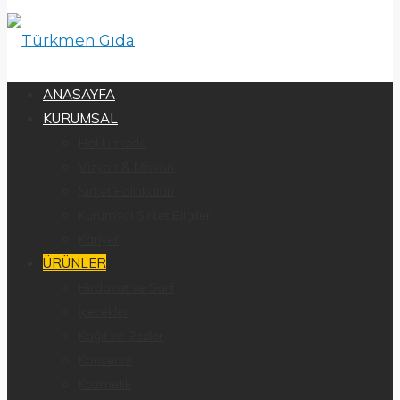
ANASAYFA
KURUMSAL
Hakkımızda
Vizyon & Misyon
Şirket Politikaları
Kurumsal Şirket Bilgileri
Kariyer
ÜRÜNLER
Hırdavat ve Sarf
İçecekler
Kağıt ve Bezler
Konserve
Kozmetik