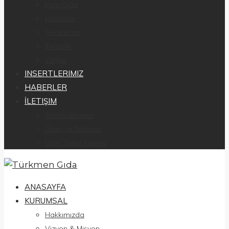
Kuru Gıda
Mamalar
Şekerleme
Temizlik
Yağlar
INSERTLERIMIZ
HABERLER
İLETIŞIM
İletişim Bilgileri
Öneri ve Talepler
Ürün Talep Formu
ANASAYFA
KURUMSAL
Hakkımızda
Vizyon & Misyon